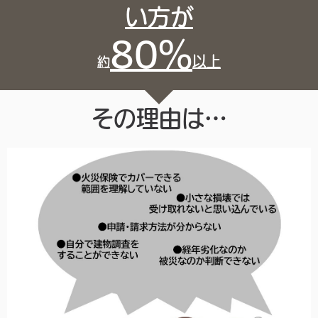
い方が
80％
以上
約
その理由は…